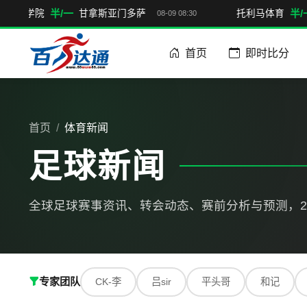
半/一
半/一
学院
甘拿斯亚门多萨
托利马体育
波哥
08-09 08:30
首页
即时比分
首页
体育新闻
足球新闻
全球足球赛事资讯、转会动态、赛前分析与预测，2
专家团队
CK-李
吕sir
平头哥
和记