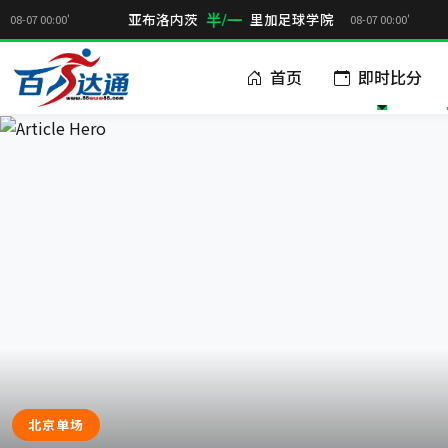
半/一
受平/半
布洛内茨
里加足球学院
哥德堡
根
08-07 00:00'
首页
即时比分
北京单场