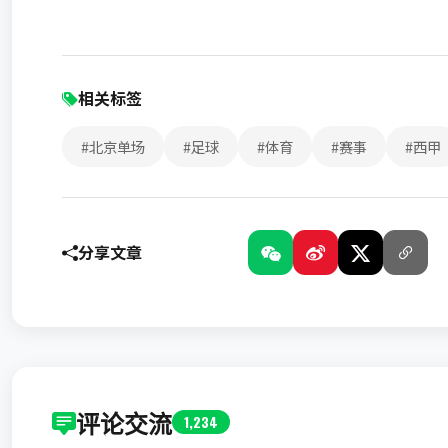
相关标签
#北京单场
#足球
#体育
#赛事
#西甲
分享文章
评论交流
1,234