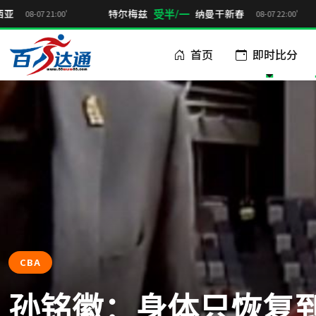
受半/一
平/半
纳曼干新春
哈卡
吉普
08-07 22:00'
08-07 23:00'
首页
即时比分
CBA
孙铭徽：身体只恢复