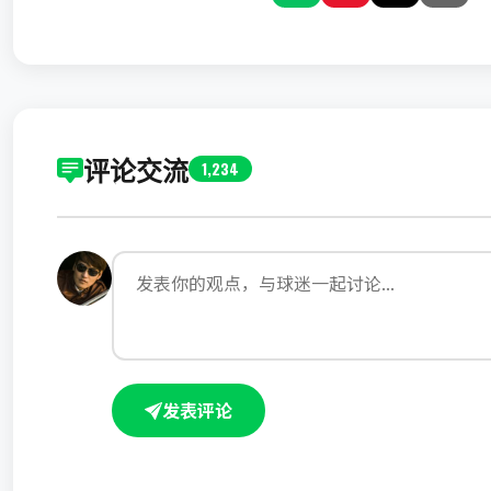
评论交流
1,234
发表评论