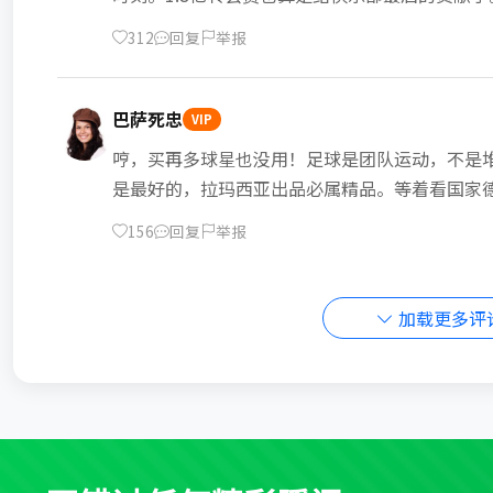
312
回复
举报
巴萨死忠
VIP
哼，买再多球星也没用！足球是团队运动，不是
是最好的，拉玛西亚出品必属精品。等着看国家
156
回复
举报
加载更多评