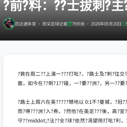
?前?料：??士拔刺?主
百达通体育 · 资深足球记者
79天前 · 2026年05月20日
?敦在周二??上演一???打吡?，?路士及?刺?往
面，如今在??倒?1??碰，一?要??洲?，另一??
?路士上周六在英?????憾地以 0:1不?曼城，?冠
而?得???洲?入?券。?然他?在英足???後，高
守??middot;?法??全?球?依然?渴望用打吡?利，?