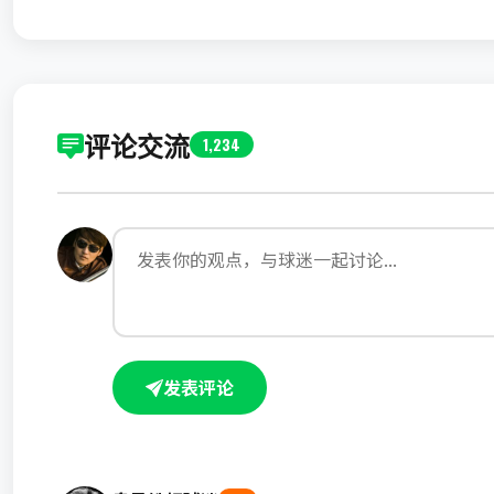
评论交流
1,234
发表评论