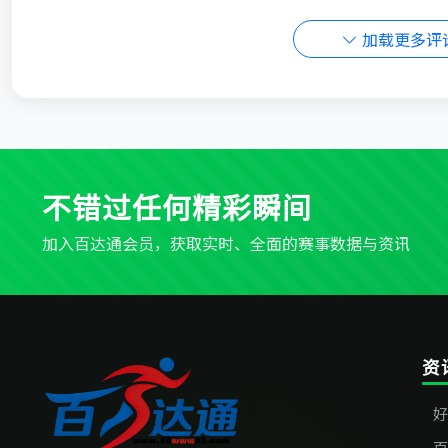
加载更多评