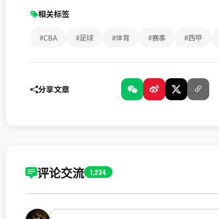
相关标签
#CBA
#足球
#体育
#赛事
#西甲
分享文章
评论交流
1,234